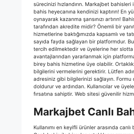
sürecinizi hızlandırın. Markajbet bahisleri 
bahis heyecanına kendinizi kaptırın! En yü
oynayarak kazanma şansınızı artırın! Bahis
tarafından akredite midir? Önemli bir yanıt
hizmetlerine baktığımızda kapsamlı ve tat
sayıda fayda sağlayan bir platformdur. Bu
tercih edilmektedir ve üyelerine her slotta
avantajlarından yararlanmak için platform
birey bahis hizmetine üye olabilir. Ortaklık
bilgilerini vermelerini gerektirir. Lütfen a
adresiniz gibi bilgilerinizi sağlayın. For
doldurur ve ardından. Kullanıcılar ve üyel
fırsatına sahiptir. Web sitesi güvenilir h
Markajbet Canlı Bah
Kullanımı en keyifli ürünler arasında canlı