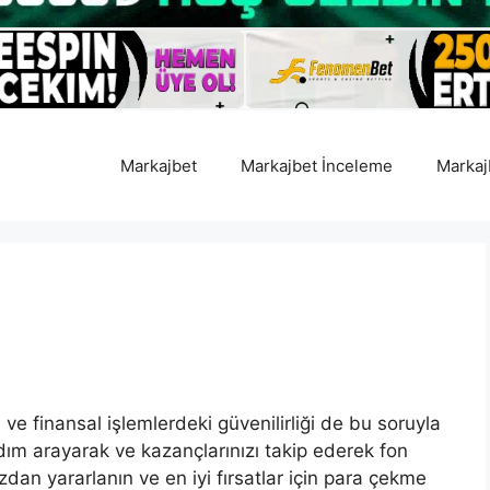
Markajbet
Markajbet İnceleme
Markaj
ve finansal işlemlerdeki güvenilirliği de bu soruyla
rdım arayarak ve kazançlarınızı takip ederek fon
zdan yararlanın ve en iyi fırsatlar için para çekme