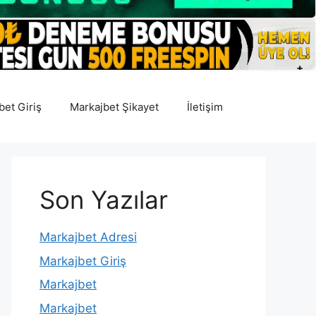
bet Giriş
Markajbet Şikayet
İletişim
Son Yazılar
Markajbet Adresi
Markajbet Giriş
Markajbet
Markajbet