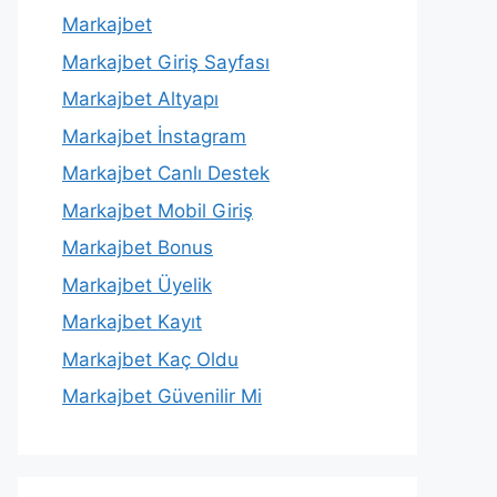
Markajbet
Markajbet Giriş Sayfası
Markajbet Altyapı
Markajbet İnstagram
Markajbet Canlı Destek
Markajbet Mobil Giriş
Markajbet Bonus
Markajbet Üyelik
Markajbet Kayıt
Markajbet Kaç Oldu
Markajbet Güvenilir Mi