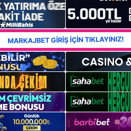
MARKAJBET GİRİŞ İÇİN TIKLAYINIZ!