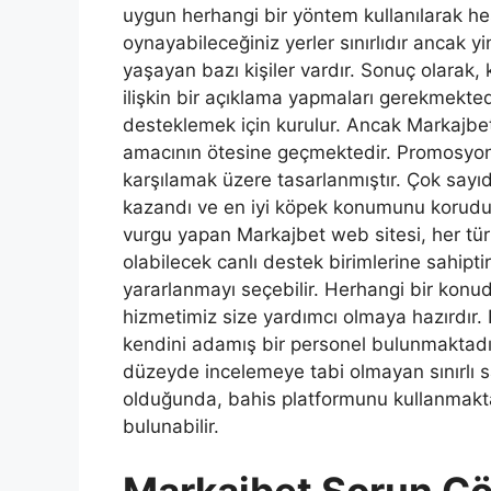
uygun herhangi bir yöntem kullanılarak hesa
oynayabileceğiniz yerler sınırlıdır ancak y
yaşayan bazı kişiler vardır. Sonuç olarak, k
ilişkin bir açıklama yapmaları gerekmektedir
desteklemek için kurulur. Ancak Markajbet 
amacının ötesine geçmektedir. Promosyon, y
karşılamak üzere tasarlanmıştır. Çok sayıd
kazandı ve en iyi köpek konumunu korudu.
vurgu yapan Markajbet web sitesi, her tü
olabilecek canlı destek birimlerine sahipt
yararlanmayı seçebilir. Herhangi bir konud
hizmetimiz size yardımcı olmaya hazırdır.
kendini adamış bir personel bulunmaktadır. 
düzeyde incelemeye tabi olmayan sınırlı s
olduğunda, bahis platformunu kullanmaktan 
bulunabilir.