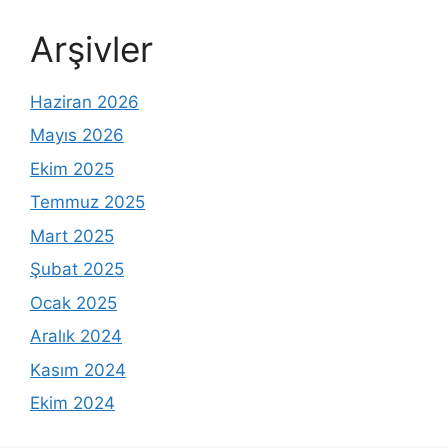
Arşivler
Haziran 2026
Mayıs 2026
Ekim 2025
Temmuz 2025
Mart 2025
Şubat 2025
Ocak 2025
Aralık 2024
Kasım 2024
Ekim 2024