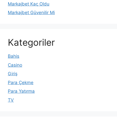
Markajbet Kaç Oldu
Markajbet Güvenilir Mi
Kategoriler
Bahis
Casino
Giriş
Para Çekme
Para Yatırma
TV