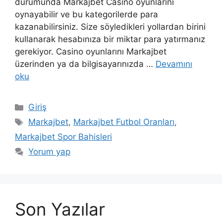
durumunda Markajbet Casino oyunlarını
oynayabilir ve bu kategorilerde para
kazanabilirsiniz. Size söyledikleri yollardan birini
kullanarak hesabınıza bir miktar para yatırmanız
gerekiyor. Casino oyunlarını Markajbet
üzerinden ya da bilgisayarınızda …
Devamını
oku
Kategoriler
Giriş
Etiketler
Markajbet
,
Markajbet Futbol Oranları
,
Markajbet Spor Bahisleri
Yorum yap
Son Yazılar