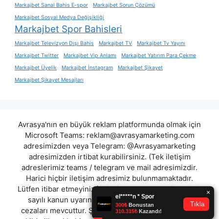
Markajbet Sanal Bahis E-spor
Markajbet Sorun Çözümü
Markajbet Sosyal Medya Değişikliği
Markajbet Spor Bahisleri
Markajbet Televizyon Dışı Bahis
Markajbet TV
Markajbet Tv Yayını
Markajbet Twitter
Markajbet Vip Anlamı
Markajbet Yatırım Para Çekme
Markajbet Üyelik
Markajbet İnstagram
Markajbet Şikayet
Markajbet Şikayet Mesajları
Avrasya'nın en büyük reklam platformunda olmak için
Microsoft Teams:
reklam@avrasyamarketing.com
adresimizden veya Telegram: @Avrasyamarketing
adresimizden irtibat kurabilirsiniz. (Tek iletişim
adreslerimiz teams / telegram ve mail adresimizdir.
Harici hiçbir iletişim adresimiz bulunmamaktadır.
Lütfen itibar etmeyiniz.) Türkiye yasalarına göre 7258
sayılı kanun uyarınca yasa dışı bahis oynamanın
cezaları mevcuttur. Şu an bulunduğunuz site hiç bir