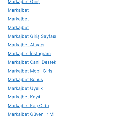
Markajbet Giriş
Markajbet
Markajbet
Markajbet
Markajbet Giriş Sayfası
Markajbet Altyapı
Markajbet İnstagram
Markajbet Canlı Destek
Markajbet Mobil Giriş
Markajbet Bonus
Markajbet Üyelik
Markajbet Kayıt
Markajbet Kaç Oldu
Markajbet Güvenilir Mi