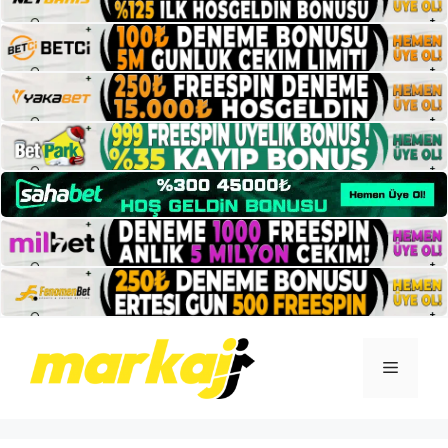
İçeriğe
atla
Menü